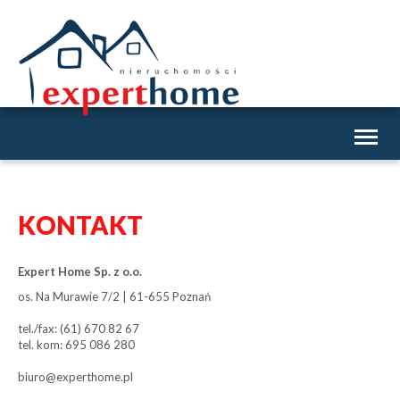
Toggl
naviga
KONTAKT
Expert Home Sp. z o.o.
os. Na Murawie 7/2 | 61-655 Poznań
tel./fax: (61) 670 82 67
tel. kom: 695 086 280
biuro@experthome.pl