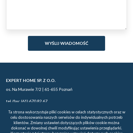
EXPERT HOME SP. Z O.O.
os. Na Murawie 7/2 | 61-655 Poznań
tel./fax: (61) 670 82 67
tel. kom: 695 086 280
Ta strona wykorzystuje pliki cookies w celach statystycznych oraz w
celu dostosowania naszych serwisów do indywidualnych potrzeb
biuro@experthome.pl
klientów. Zmiany ustawień dotyczących plików cookie można
dokonać w dowolnej chwili modyfikując ustawienia przeglądarki.