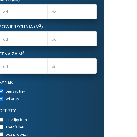
2
POWIERZCHNIA (M
)
2
CENA ZA M
RYNEK
pierwotny
wtórny
OFERTY
ze zdjęciem
specjalne
bez prowizji