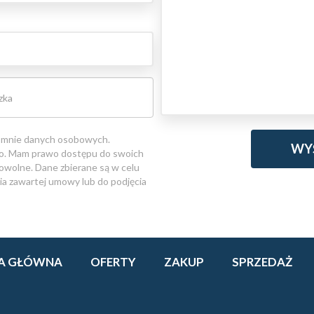
 mnie danych osobowych.
. o. Mam prawo dostępu do swoich
rowolne. Dane zbierane są w celu
ia zawartej umowy lub do podjęcia
A GŁÓWNA
OFERTY
ZAKUP
SPRZEDAŻ