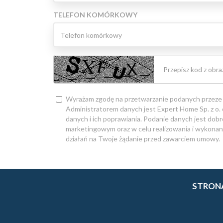
TELEFON KOMÓRKOWY
Wyrażam zgodę na przetwarzanie podanych przeze
Administratorem danych jest Expert Home Sp. z o
danych i ich poprawiania. Podanie danych jest dob
marketingowym oraz w celu realizowania i wykonan
działań na Twoje żądanie przed zawarciem umowy.
STRON