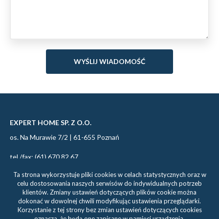
EXPERT HOME SP. Z O.O.
os. Na Murawie 7/2 | 61-655 Poznań
tel./fax: (61) 670 82 67
tel. kom: 695 086 280
Ta strona wykorzystuje pliki cookies w celach statystycznych oraz w
celu dostosowania naszych serwisów do indywidualnych potrzeb
biuro@experthome.pl
klientów. Zmiany ustawień dotyczących plików cookie można
dokonać w dowolnej chwili modyfikując ustawienia przeglądarki.
Korzystanie z tej strony bez zmian ustawień dotyczących cookies
oznacza, że będą one zapisane w pamięci urządzenia.