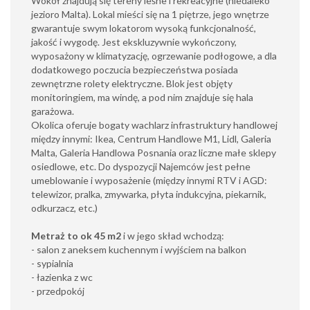
Wokół znajdują się tereny leśne i rekreacyjne (niedaleko
jezioro Malta). Lokal mieści się na 1 piętrze, jego wnętrze
gwarantuje swym lokatorom wysoką funkcjonalność,
jakość i wygodę. Jest ekskluzywnie wykończony,
wyposażony w klimatyzację, ogrzewanie podłogowe, a dla
dodatkowego poczucia bezpieczeństwa posiada
zewnętrzne rolety elektryczne. Blok jest objęty
monitoringiem, ma windę, a pod nim znajduje się hala
garażowa.
Okolica oferuje bogaty wachlarz infrastruktury handlowej
między innymi: Ikea, Centrum Handlowe M1, Lidl, Galeria
Malta, Galeria Handlowa Posnania oraz liczne małe sklepy
osiedlowe, etc. Do dyspozycji Najemców jest pełne
umeblowanie i wyposażenie (między innymi RTV i AGD:
telewizor, pralka, zmywarka, płyta indukcyjna, piekarnik,
odkurzacz, etc.)
Metraż to ok 45 m2
i w jego skład wchodzą:
- salon z aneksem kuchennym i wyjściem na balkon
- sypialnia
- łazienka z wc
- przedpokój