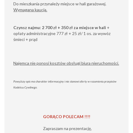
Do mieszkania przynależy miejsce w hali garażowej.
Wymagana kaucja.
Czynsz najmu: 2 700 zł
+ 350 zł za miejsce w hali
+
opłaty administracyjne 777 zł + 25 zł/ 1 os. za wywóz
śmieci + prąd
Najemca nie ponosi kosztów obsługi biura nieruchomości.
Powyższy opis ma charakter informacyjny i nie stanowi oferty w rozumieniu przepisów
Kodeksu Cywilnego.
GORĄCO POLECAM !!!!
Zapraszam na prezentację,