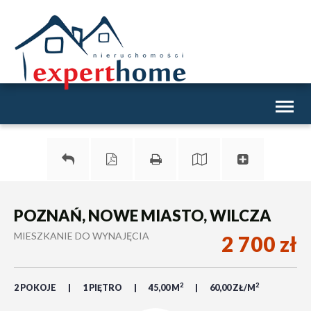
Toggl
naviga
POZNAŃ, NOWE MIASTO, WILCZA
MIESZKANIE DO WYNAJĘCIA
2 700 zł
2
2
2 POKOJE
1 PIĘTRO
45,00 M
60,00 ZŁ/M